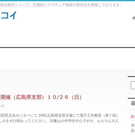
器総合販売ショップ。定期的にアマチュア無線の講習会を開催しております。
を開催（広島県支部）１０/２６（日）
らせ
区民文化センターにて JARL広島県支部主催にて電子工作教室（第７回）
お
しさをぜひ味わってください。 対象は小中学生中心ですが、もちろん大人
カ
さ