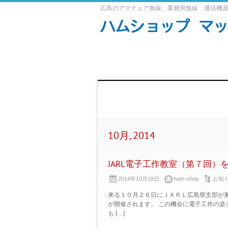
広島のアマチュア無線、業務用無線 通信機
10月, 2014
JARL電子工作教室（第７回）
2014年10月19日
ham-shop
お知
来る１０月２６日にＪＡＲＬ広島県支部が東
が開催されます。 この機会に電子工作の楽
も […]