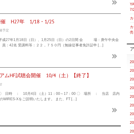
Y
7/
カ
H27年 1/18・1/25
カ
催予定
売
平成27年1月18日（日）、1月25日（日）の2日間 会 場：庚午中央会
：42名 受講料等：２２，７５０円（無線従事者免許証申 […]
2
2
プレミアムHF試聴会開催 10/4（土）【終了】
2
せ
2
 〇 日時 ： 10月4日 （土）11：00～17：00 〇 場所 ： 当店 店内
2
WIRES-Xをご説明いたします。 また、FT […]
2
2
2
2