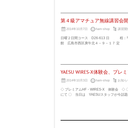
第４級アマチュア無線講習会開催 
2014年10月7日
ham-shop
講習開
日曜２日間コース D26-613 日 程：
館 広島市西区庚午北４－９－１７ 定 員
YAESU WIRES-X体験会、
2014年10月3日
ham-shop
お知ら
◇ プレミアムHF・WIRES-X 体験会 ◇
にて 〇 当日は YAESUスタッフが今話題の